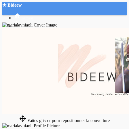
★ Bideew
Accueil
Recherche Avancée
Mon compte
Connexion
Créer un compte
Mode nuit
Faites glisser pour repositionner la couverture