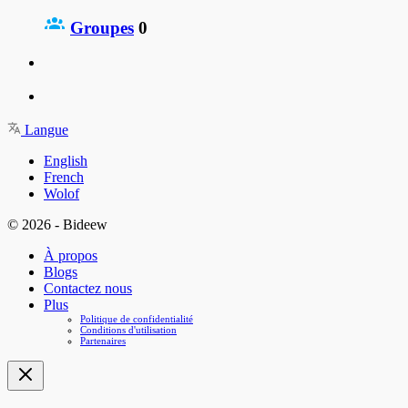
Groupes
0
Langue
English
French
Wolof
© 2026 - Bideew
À propos
Blogs
Contactez nous
Plus
Politique de confidentialité
Conditions d'utilisation
Partenaires