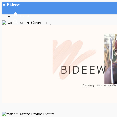
★ Bideew
Accueil
Recherche Avancée
Mon compte
Connexion
Créer un compte
Mode nuit