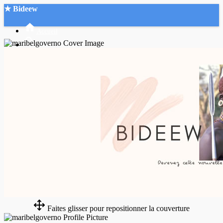
★ Bideew
Accueil
Recherche Avancée
Mon compte
Connexion
Créer un compte
Mode nuit
Faites glisser pour repositionner la couverture