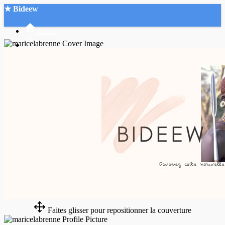
★ Bideew
Accueil
Recherche Avancée
Mon compte
Connexion
Créer un compte
Mode nuit
Faites glisser pour repositionner la couverture