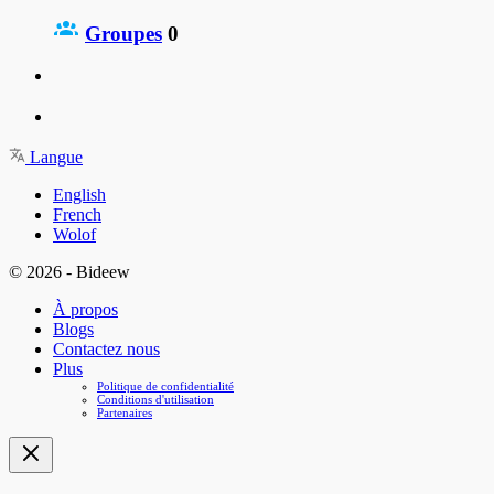
Groupes
0
Langue
English
French
Wolof
© 2026 - Bideew
À propos
Blogs
Contactez nous
Plus
Politique de confidentialité
Conditions d'utilisation
Partenaires