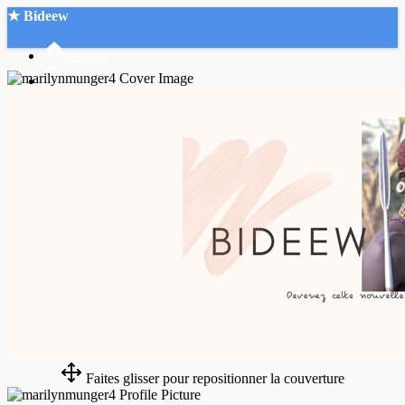
★ Bideew
Accueil
Recherche Avancée
Mon compte
Connexion
Créer un compte
Mode nuit
Faites glisser pour repositionner la couverture