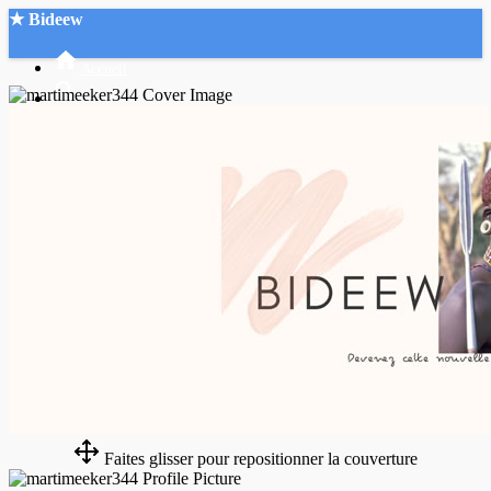
★ Bideew
Accueil
Recherche Avancée
Mon compte
Connexion
Créer un compte
Mode nuit
Faites glisser pour repositionner la couverture