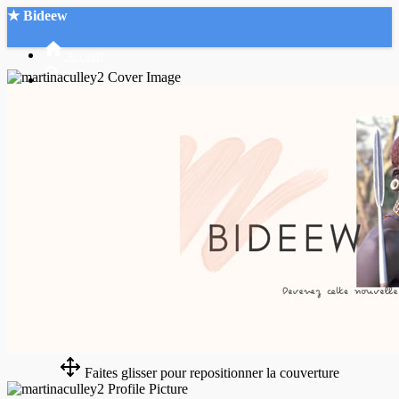
★ Bideew
Accueil
Recherche Avancée
Mon compte
Connexion
Créer un compte
Mode nuit
Faites glisser pour repositionner la couverture