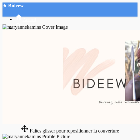
★ Bideew
Accueil
Recherche Avancée
Mon compte
Connexion
Créer un compte
Mode nuit
Faites glisser pour repositionner la couverture