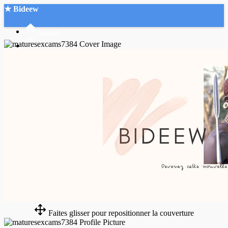
★ Bideew
Accueil
Recherche Avancée
Mon compte
Connexion
Créer un compte
Mode nuit
Faites glisser pour repositionner la couverture