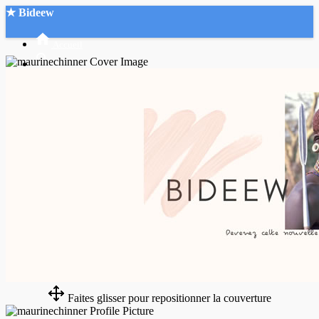
★ Bideew
Accueil
Recherche Avancée
Mon compte
Connexion
Créer un compte
Mode nuit
Faites glisser pour repositionner la couverture