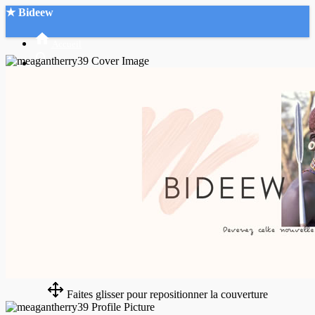
★ Bideew
Accueil
Recherche Avancée
Mon compte
Connexion
Créer un compte
Mode nuit
Faites glisser pour repositionner la couverture