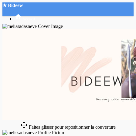
★ Bideew
Accueil
Recherche Avancée
Mon compte
Connexion
Créer un compte
Mode nuit
Faites glisser pour repositionner la couverture