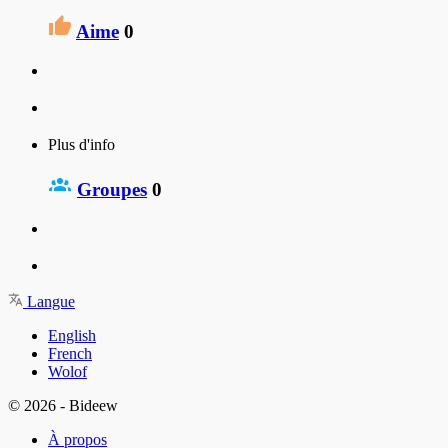
Aime
0
Plus d'info
Groupes
0
Langue
English
French
Wolof
© 2026 - Bideew
À propos