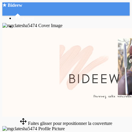
★ Bideew
Accueil
Recherche Avancée
Mon compte
Connexion
Créer un compte
Mode nuit
Faites glisser pour repositionner la couverture