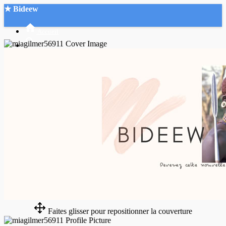
★ Bideew
Accueil
Recherche Avancée
Mon compte
Connexion
Créer un compte
Mode nuit
Faites glisser pour repositionner la couverture