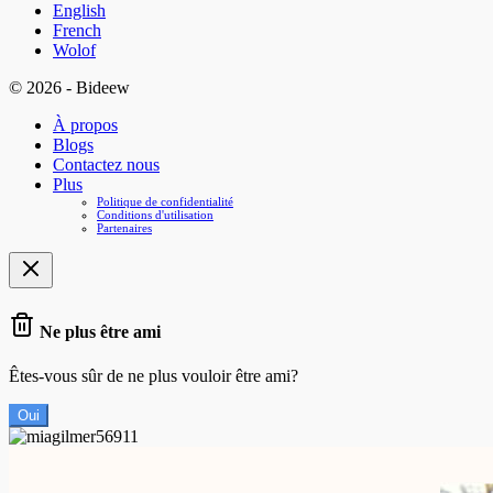
English
French
Wolof
© 2026 - Bideew
À propos
Blogs
Contactez nous
Plus
Politique de confidentialité
Conditions d'utilisation
Partenaires
Ne plus être ami
Êtes-vous sûr de ne plus vouloir être ami?
Oui