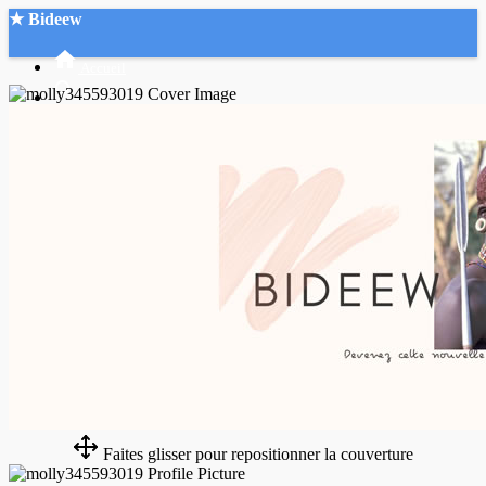
★ Bideew
Accueil
Recherche Avancée
Mon compte
Connexion
Créer un compte
Mode nuit
Faites glisser pour repositionner la couverture