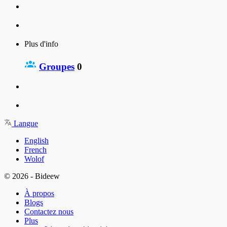
Plus d'info
Groupes
0
Langue
English
French
Wolof
© 2026 - Bideew
À propos
Blogs
Contactez nous
Plus