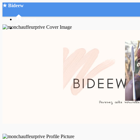
★ Bideew
Accueil
Recherche Avancée
Mon compte
Connexion
Créer un compte
Mode nuit