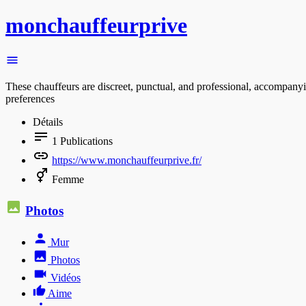
monchauffeurprive
These chauffeurs are discreet, punctual, and professional, accompanyi
preferences
Détails
1
Publications
https://www.monchauffeurprive.fr/
Femme
Photos
Mur
Photos
Vidéos
Aime