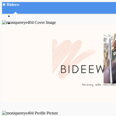
★ Bideew
Accueil
Recherche Avancée
Mon compte
Connexion
Créer un compte
Mode nuit