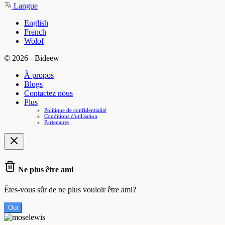
Langue
English
French
Wolof
© 2026 - Bideew
À propos
Blogs
Contactez nous
Plus
Politique de confidentialité
Conditions d'utilisation
Partenaires
Ne plus être ami
Êtes-vous sûr de ne plus vouloir être ami?
Oui