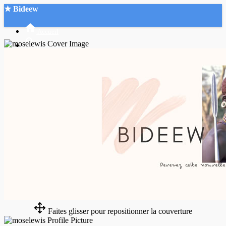
★ Bideew
Accueil
Recherche Avancée
Mon compte
Connexion
Créer un compte
Mode nuit
Faites glisser pour repositionner la couverture