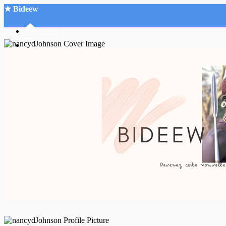
★ Bideew
Accueil
Recherche Avancée
Mon compte
Connexion
Créer un compte
Mode nuit