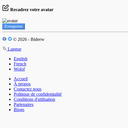
Recadrez votre avatar
Enregistrer
© 2026 - Bideew
Langue
English
French
Wolof
Accueil
À propos
Contactez nous
Politique de confidentialité
Conditions d'utilisation
Partenaires
Blogs