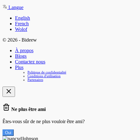
Langue
English
French
Wolof
© 2026 - Bideew
À propos
Blogs
Contactez nous
Plus
Politique de confidentialité
Conditions d'utilisation
Partenaires
Ne plus être ami
Êtes-vous sûr de ne plus vouloir être ami?
Oui