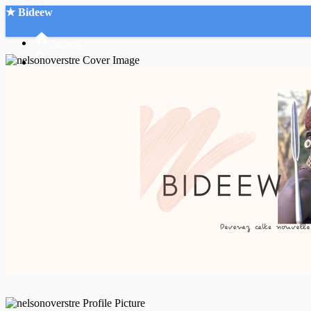
★ Bideew
Accueil
Recherche Avancée
Mon compte
Connexion
Créer un compte
Mode nuit