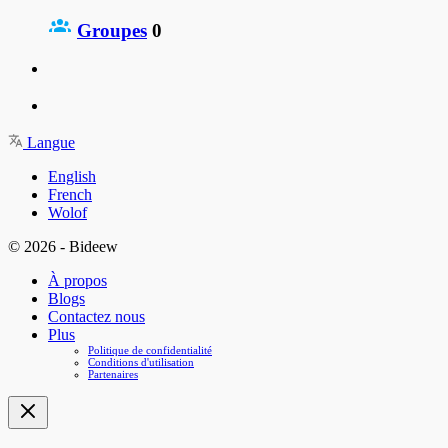
Groupes
0
Langue
English
French
Wolof
© 2026 - Bideew
À propos
Blogs
Contactez nous
Plus
Politique de confidentialité
Conditions d'utilisation
Partenaires