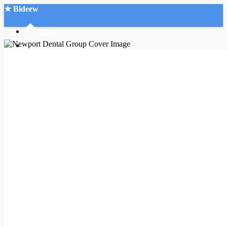
★ Bideew
Accueil
Recherche Avancée
Mon compte
Connexion
Créer un compte
Mode nuit