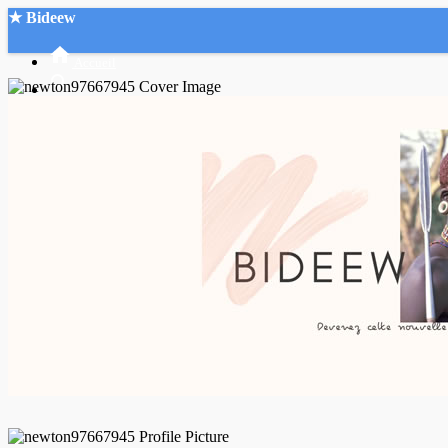
★ Bideew
Accueil
Recherche Avancée
Mon compte
Connexion
Créer un compte
Mode nuit