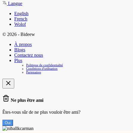
Langue
English
French
Wolof
© 2026 - Bideew
À propos
Blogs
Contactez nous
Plus
Politique de confidentialité
Conditions d'utilisation
Partenaires
Ne plus être ami
Êtes-vous sûr de ne plus vouloir être ami?
Oui