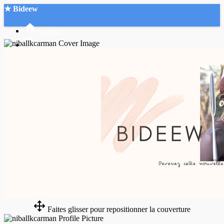
★ Bideew
Accueil
Recherche Avancée
Mon compte
Connexion
Créer un compte
Mode nuit
Faites glisser pour repositionner la couverture