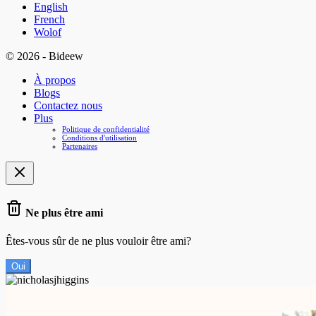
English
French
Wolof
© 2026 - Bideew
À propos
Blogs
Contactez nous
Plus
Politique de confidentialité
Conditions d'utilisation
Partenaires
Ne plus être ami
Êtes-vous sûr de ne plus vouloir être ami?
Oui