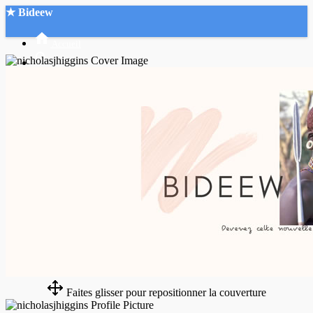
★ Bideew
Accueil
Recherche Avancée
Mon compte
Connexion
Créer un compte
Mode nuit
Faites glisser pour repositionner la couverture