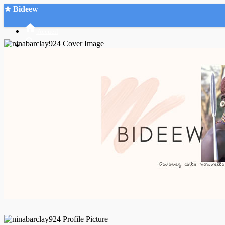
★ Bideew
Accueil
Recherche Avancée
Mon compte
Connexion
Créer un compte
Mode nuit