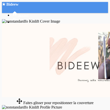
★ Bideew
Accueil
Recherche Avancée
Mon compte
Connexion
Créer un compte
Mode nuit
Faites glisser pour repositionner la couverture