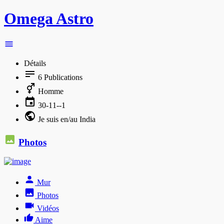
Omega Astro
Détails
6
Publications
Homme
30-11--1
Je suis en/au India
Photos
Mur
Photos
Vidéos
Aime