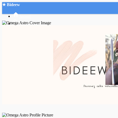
★ Bideew
Accueil
Recherche Avancée
Mon compte
Connexion
Créer un compte
Mode nuit