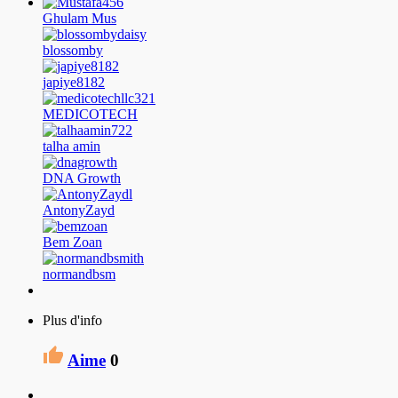
Ghulam Mus
blossomby
japiye8182
MEDICOTECH
talha amin
DNA Growth
AntonyZayd
Bem Zoan
normandbsm
Plus d'info
Aime
0