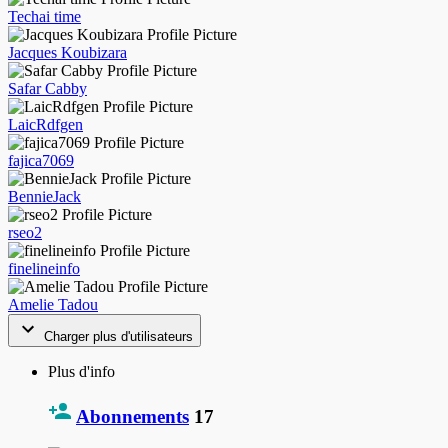
Techai time
Jacques Koubizara
Safar Cabby
LaicRdfgen
fajica7069
BennieJack
rseo2
finelineinfo
Amelie Tadou
Charger plus d'utilisateurs
Plus d'info
Abonnements
17