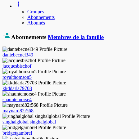
Groupes
Abonnements
Abonnés
Abonnements
Membres de la famille
dantebecnel349
jacquesbischof
royalthomson5
kkddarla79703
shauntemorse4
maynard82r568
singhalglobal singhalglobal
bridgetgambrel