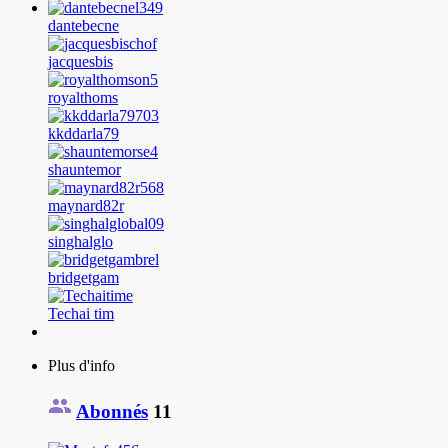
dantebecne
jacquesbis
royalthoms
kkddarla79
shauntemor
maynard82r
singhalglo
bridgetgam
Techai tim
Plus d'info
Abonnés
11