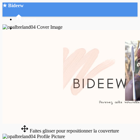
★ Bideew
Accueil
Recherche Avancée
Mon compte
Connexion
Créer un compte
Mode nuit
Faites glisser pour repositionner la couverture