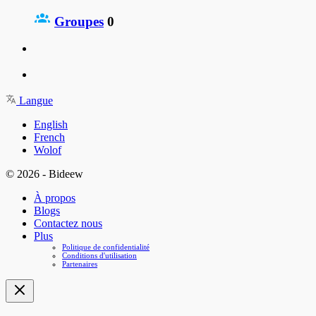
Groupes
0
Langue
English
French
Wolof
© 2026 - Bideew
À propos
Blogs
Contactez nous
Plus
Politique de confidentialité
Conditions d'utilisation
Partenaires