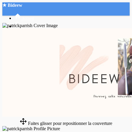
★ Bideew
Accueil
Recherche Avancée
Mon compte
Connexion
Créer un compte
Mode nuit
Faites glisser pour repositionner la couverture