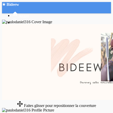
★ Bideew
Accueil
Recherche Avancée
Mon compte
Connexion
Créer un compte
Mode nuit
Faites glisser pour repositionner la couverture