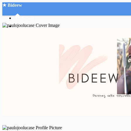
★ Bideew
Accueil
Recherche Avancée
Mon compte
Connexion
Créer un compte
Mode nuit