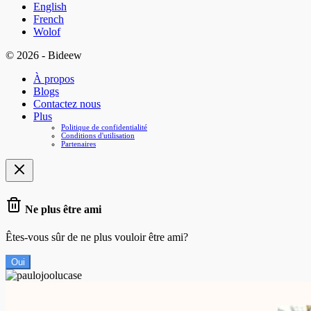
English
French
Wolof
© 2026 - Bideew
À propos
Blogs
Contactez nous
Plus
Politique de confidentialité
Conditions d'utilisation
Partenaires
Ne plus être ami
Êtes-vous sûr de ne plus vouloir être ami?
Oui