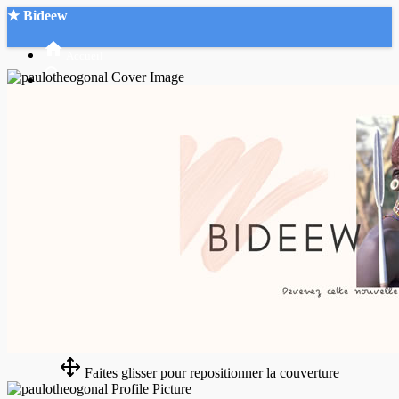
★ Bideew
Accueil
Recherche Avancée
Mon compte
Connexion
Créer un compte
Mode nuit
Faites glisser pour repositionner la couverture