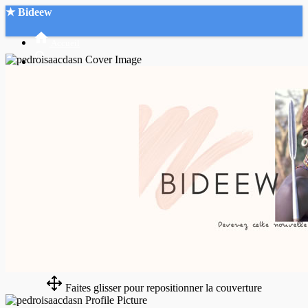
★ Bideew
Accueil
Recherche Avancée
Mon compte
Connexion
Créer un compte
Mode nuit
Faites glisser pour repositionner la couverture