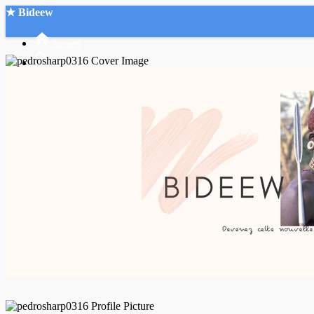
★ Bideew
Accueil
Recherche Avancée
Mon compte
Connexion
Créer un compte
Mode nuit