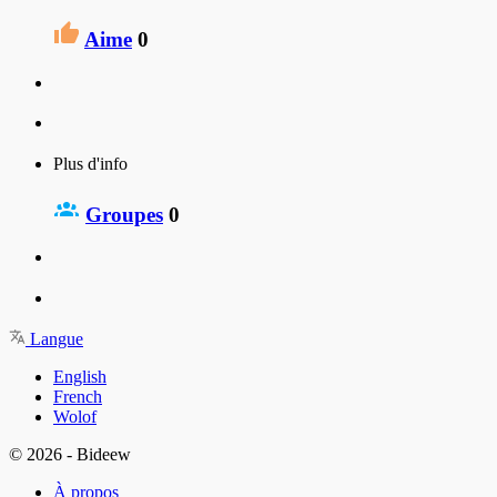
Aime
0
Plus d'info
Groupes
0
Langue
English
French
Wolof
© 2026 - Bideew
À propos