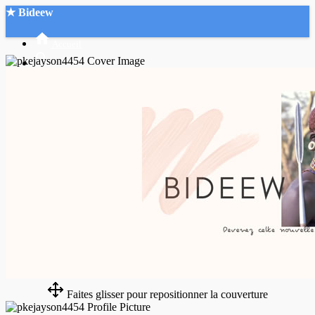
★ Bideew
Accueil
Recherche Avancée
Mon compte
Connexion
Créer un compte
Mode nuit
Faites glisser pour repositionner la couverture