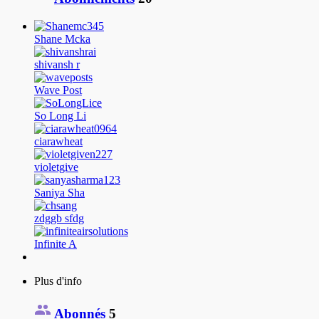
Shane Mcka
shivansh r
Wave Post
So Long Li
ciarawheat
violetgive
Saniya Sha
zdggb sfdg
Infinite A
Plus d'info
Abonnés
5