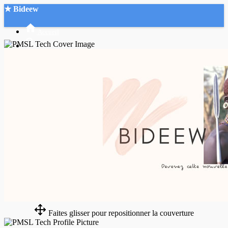
★ Bideew
Accueil
Recherche Avancée
Mon compte
Connexion
Créer un compte
Mode nuit
Faites glisser pour repositionner la couverture