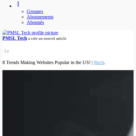
Groupes
Abonnements
Abonnés
PMSL Tech
a crée un nouvel article
1 a
8 Trends Making Websites Popular in the US! |
#tech
.