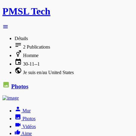
PMSL Tech
Détails
2
Publications
Homme
30-11--1
Je suis en/au United States
Photos
Mur
Photos
Vidéos
Aime