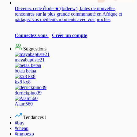
Devenez cette étoile ★ (bideew), faites de nouvelles
rencontres sur la plus grande communauté en Afrique et
partagez vos meilleurs moments avec vos proches
Connectez-vous
|
Créer un compte
Suggestions
mayabaptiste21
betaa betaa
kx8 kx8
derrickpino39
Alam560
Tendances !
#buy
#cheap
#mmoexp