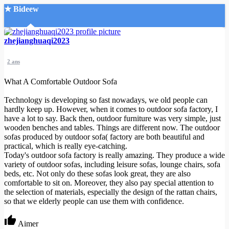
★ Bideew
Accueil
zhejianghuaqi2023
2 ans
What A Comfortable Outdoor Sofa
Technology is developing so fast nowadays, we old people can
hardly keep up. However, when it comes to outdoor sofa factory, I
Recherche Avancée
have a lot to say. Back then, outdoor furniture was very simple, just
wooden benches and tables. Things are different now. The outdoor
Mon compte
sofas produced by outdoor sofa( factory are both beautiful and
Connexion
practical, which is really eye-catching.
Créer un compte
Today's outdoor sofa factory is really amazing. They produce a wide
Mode nuit
variety of outdoor sofas, including leisure sofas, lounge chairs, sofa
beds, etc. Not only do these sofas look great, they are also
comfortable to sit on. Moreover, they also pay special attention to
the selection of materials, especially the design of the rattan chairs,
so that we elderly people can use them with confidence.
Aimer