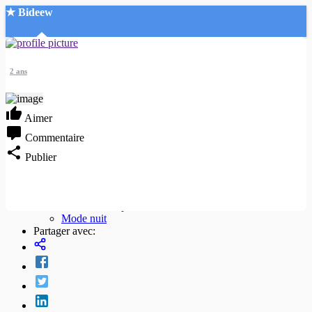
★ Bideew
Accueil
2 ans
Aimer
Commentaire
Recherche Avancée
Publier
Mon compte
Connexion
Créer un compte
Mode nuit
Partager avec: