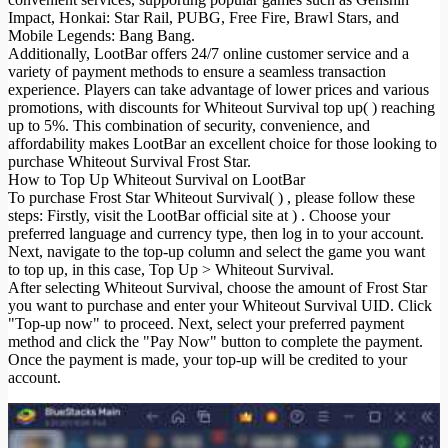
Impact, Honkai: Star Rail, PUBG, Free Fire, Brawl Stars, and
Mobile Legends: Bang Bang.
Additionally, LootBar offers 24/7 online customer service and a
variety of payment methods to ensure a seamless transaction
experience. Players can take advantage of lower prices and various
promotions, with discounts for Whiteout Survival top up( ) reaching
up to 5%. This combination of security, convenience, and
affordability makes LootBar an excellent choice for those looking to
purchase Whiteout Survival Frost Star.
How to Top Up Whiteout Survival on LootBar
To purchase Frost Star Whiteout Survival( ) , please follow these
steps: Firstly, visit the LootBar official site at ) . Choose your
preferred language and currency type, then log in to your account.
Next, navigate to the top-up column and select the game you want
to top up, in this case, Top Up > Whiteout Survival.
After selecting Whiteout Survival, choose the amount of Frost Star
you want to purchase and enter your Whiteout Survival UID. Click
"Top-up now" to proceed. Next, select your preferred payment
method and click the "Pay Now" button to complete the payment.
Once the payment is made, your top-up will be credited to your
account.