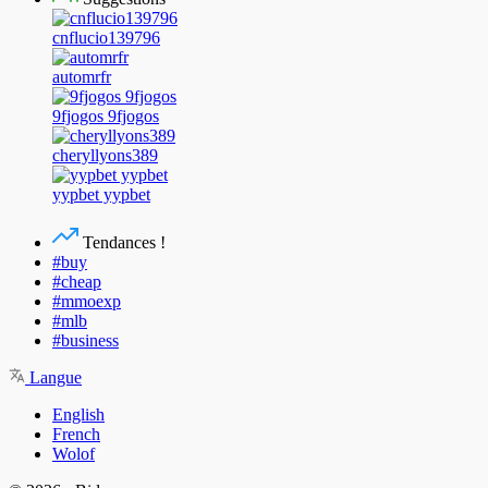
cnflucio139796
automrfr
9fjogos 9fjogos
cheryllyons389
yypbet yypbet
Tendances !
#buy
#cheap
#mmoexp
#mlb
#business
Langue
English
French
Wolof