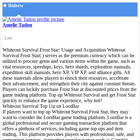
★ Bideew
Accueil
Amelie Tadou
2 ans
Whiteout Survival Frost Star: Usage and Acquisition Whiteout
Survival Frost Star( ) serves as the premium currency which can be
utilized to procure gems and various items within the game, such as
vital resources, speedups, keys, hero shards, exploration manuals,
Recherche Avancée
expedition skill manuals, hero XP, VIP XP, and alliance gifts. All
these materials allow players to enrich their resources, accelerate
Mon compte
their advancement, and strengthen their city against constant threats.
Connexion
Players can luckily purchase Frost Star at discounted prices from the
Créer un compte
game trading platform. Top up Whiteout Survival and get Frost Star
Mode nuit
quickly to enhance the game experience, why not?
Whiteout Survival Top Up on LootBar
If players want to top up Whiteout Survival Frost Star, they may
want to consider the LootBar game trading platform. LootBar is a
global professional and secure gaming transaction platform that
offers a plethora of services, including game top ups and item
trading. This platform provides players with professional, safe, and
convenient services, supporting popular games such as Genshin