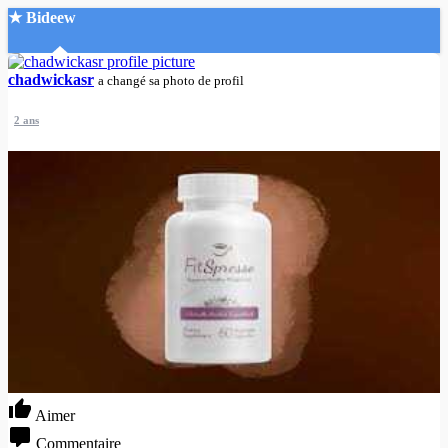
★ Bideew
Accueil
chadwickasr
a changé sa photo de profil
2 ans
Recherche Avancée
Mon compte
Connexion
Créer un compte
Mode nuit
Aimer
Commentaire