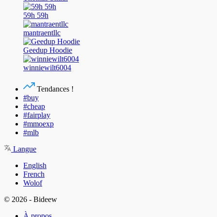
59h 59h
mantraentllc
Geedup Hoodie
winniewilt6004
Tendances !
#buy
#cheap
#fairplay
#mmoexp
#mlb
Langue
English
French
Wolof
© 2026 - Bideew
À propos