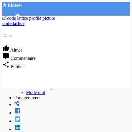
★ Bideew
Accueil
code lattice
2 ans
Aimer
Commentaire
Recherche Avancée
Publier
Mon compte
Connexion
Créer un compte
Mode nuit
Partager avec: