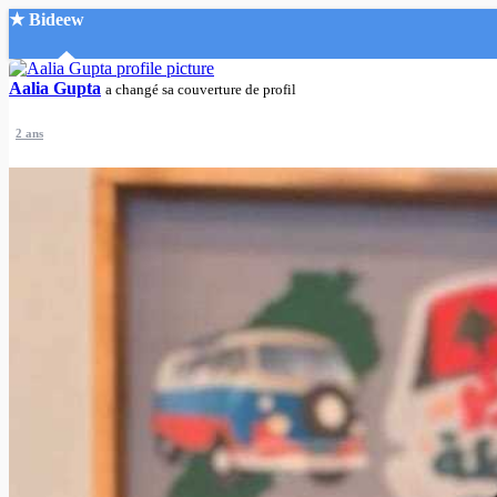
★ Bideew
Accueil
Aalia Gupta
a changé sa couverture de profil
2 ans
Recherche Avancée
Mon compte
Connexion
Créer un compte
Mode nuit