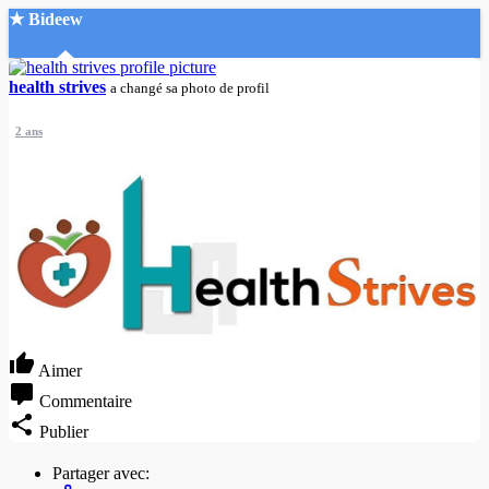
★ Bideew
Accueil
health strives
a changé sa photo de profil
2 ans
Recherche Avancée
Mon compte
Connexion
Créer un compte
Mode nuit
Aimer
Commentaire
Publier
Partager avec: