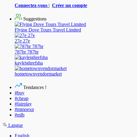
Connectez-vous
|
Créer un compte
Suggestions
Flying Dove Tours Travel Limited
27e 27e
787br 787br
kayleighrefsha
hometownvendormarket
Tendances !
#buy
#cheap
#fairplay
#mmoexp
#mlb
Langue
English