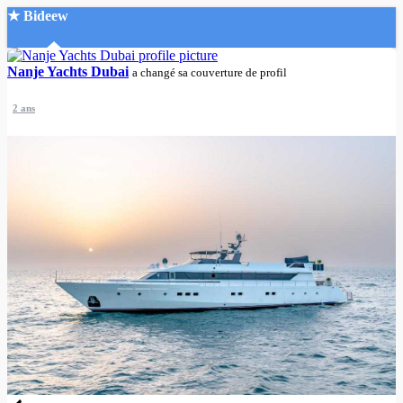
★ Bideew
Accueil
Nanje Yachts Dubai
a changé sa couverture de profil
2 ans
Recherche Avancée
Mon compte
Connexion
Créer un compte
Mode nuit