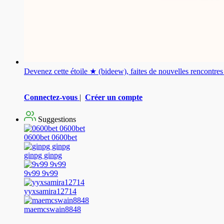
Devenez cette étoile ★ (bideew), faites de nouvelles rencontr
Connectez-vous
|
Créer un compte
Suggestions
0600bet 0600bet
ginpg ginpg
9v99 9v99
yyxsamira12714
maemcswain8848