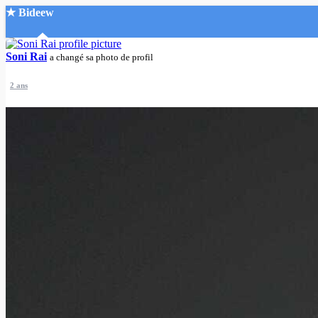
★ Bideew
Accueil
Soni Rai
a changé sa photo de profil
2 ans
Recherche Avancée
Mon compte
Connexion
Créer un compte
Mode nuit