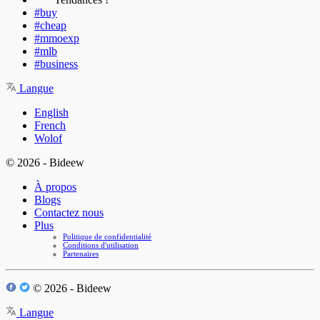
#buy
#cheap
#mmoexp
#mlb
#business
Langue
English
French
Wolof
© 2026 - Bideew
À propos
Blogs
Contactez nous
Plus
Politique de confidentialité
Conditions d'utilisation
Partenaires
© 2026 - Bideew
Langue