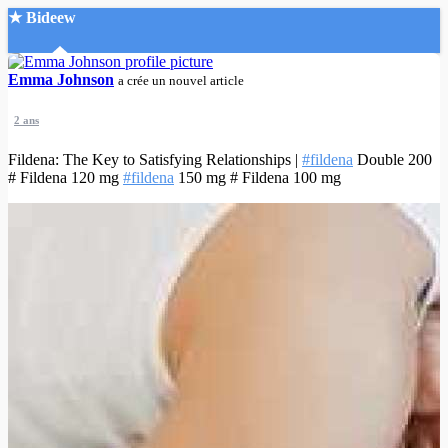
★ Bideew
Accueil
Emma Johnson
a crée un nouvel article
2 ans
Fildena: The Key to Satisfying Relationships |
#fildena
Double 200
# Fildena 120 mg
#fildena
150 mg # Fildena 100 mg
Recherche Avancée
Mon compte
Connexion
Créer un compte
Mode nuit