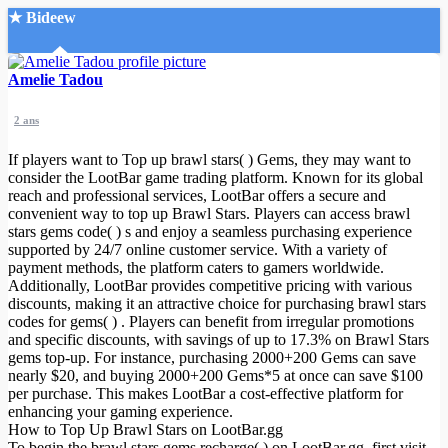
★ Bideew
Accueil
Amelie Tadou
2 ans
If players want to Top up brawl stars( ) Gems, they may want to
consider the LootBar game trading platform. Known for its global
reach and professional services, LootBar offers a secure and
convenient way to top up Brawl Stars. Players can access brawl
Recherche Avancée
stars gems code( ) s and enjoy a seamless purchasing experience
supported by 24/7 online customer service. With a variety of
Mon compte
payment methods, the platform caters to gamers worldwide.
Connexion
Additionally, LootBar provides competitive pricing with various
Créer un compte
discounts, making it an attractive choice for purchasing brawl stars
Mode nuit
codes for gems( ) . Players can benefit from irregular promotions
and specific discounts, with savings of up to 17.3% on Brawl Stars
gems top-up. For instance, purchasing 2000+200 Gems can save
nearly $20, and buying 2000+200 Gems*5 at once can save $100
per purchase. This makes LootBar a cost-effective platform for
enhancing your gaming experience.
How to Top Up Brawl Stars on LootBar.gg
To begin the brawl stars gems recharge( ) on LootBar.gg, first visit