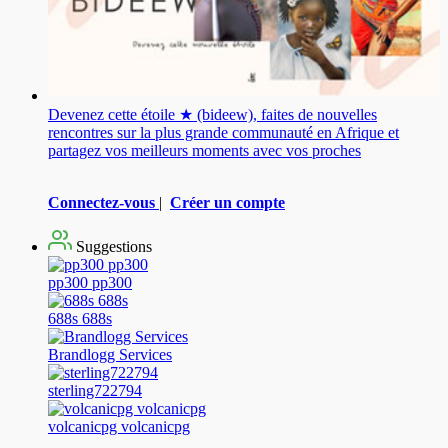
Devenez cette étoile ★ (bideew), faites de nouvelles
rencontres sur la plus grande communauté en Afrique et
partagez vos meilleurs moments avec vos proches
Connectez-vous
|
Créer un compte
Suggestions
pp300 pp300
688s 688s
Brandlogg Services
sterling722794
volcanicpg volcanicpg