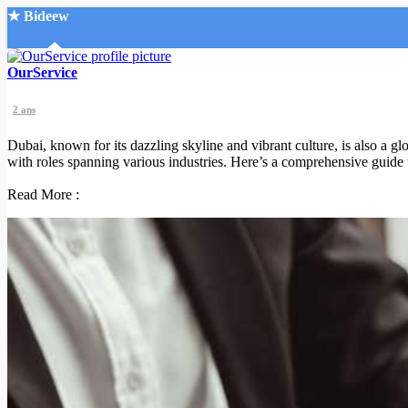
★ Bideew
Accueil
OurService
2 ans
Dubai, known for its dazzling skyline and vibrant culture, is also a g
with roles spanning various industries. Here’s a comprehensive guide to
Read More :
Recherche Avancée
Mon compte
Connexion
Créer un compte
Mode nuit