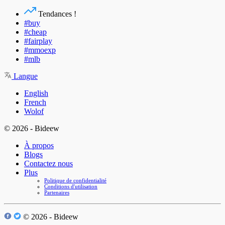
Tendances !
#buy
#cheap
#fairplay
#mmoexp
#mlb
Langue
English
French
Wolof
© 2026 - Bideew
À propos
Blogs
Contactez nous
Plus
Politique de confidentialité
Conditions d'utilisation
Partenaires
© 2026 - Bideew