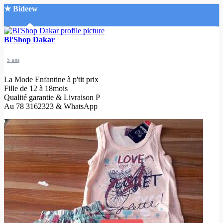
★ Bideew
Accueil
Bi'Shop Dakar
5 ans
La Mode Enfantine à p'tit prix
Fille de 12 à 18mois
Qualité garantie & Livraison P
Au 78 3162323 & WhatsApp
Recherche Avancée
Mon compte
Connexion
Créer un compte
Mode nuit