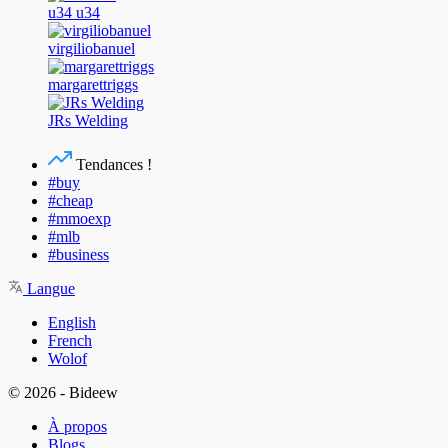
u34 u34
virgiliobanuel
margarettriggs
JRs Welding
Tendances !
#buy
#cheap
#mmoexp
#mlb
#business
Langue
English
French
Wolof
© 2026 - Bideew
À propos
Blogs