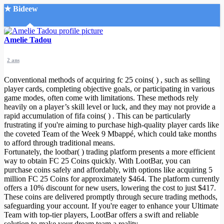
★ Bideew
Accueil
Amelie Tadou
2 ans
Conventional methods of acquiring fc 25 coins( ) , such as selling
player cards, completing objective goals, or participating in various
game modes, often come with limitations. These methods rely
heavily on a player’s skill level or luck, and they may not provide a
Recherche Avancée
rapid accumulation of fifa coins( ) . This can be particularly
frustrating if you're aiming to purchase high-quality player cards like
Mon compte
the coveted Team of the Week 9 Mbappé, which could take months
Connexion
to afford through traditional means.
Créer un compte
Fortunately, the lootbar( ) trading platform presents a more efficient
Mode nuit
way to obtain FC 25 Coins quickly. With LootBar, you can
purchase coins safely and affordably, with options like acquiring 5
million FC 25 Coins for approximately $464. The platform currently
offers a 10% discount for new users, lowering the cost to just $417.
These coins are delivered promptly through secure trading methods,
safeguarding your account. If you're eager to enhance your Ultimate
Team with top-tier players, LootBar offers a swift and reliable
solution to make your dream team a reality.